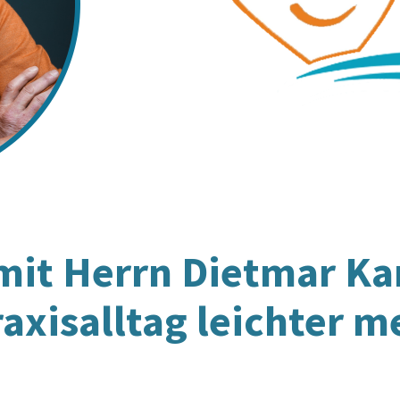
mit Herrn
Dietmar Ka
axisalltag leichter m