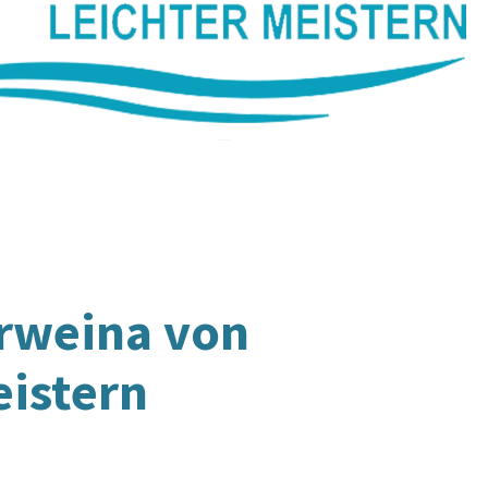
rweina
von
eistern