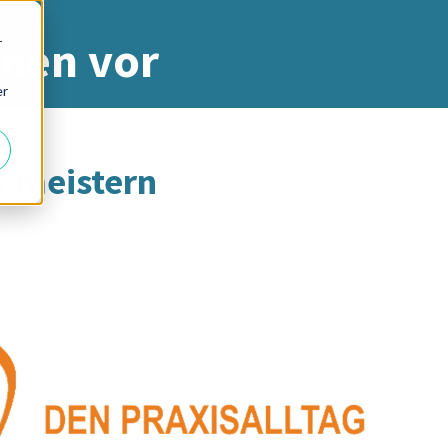
nnen vor
r
er
r meistern